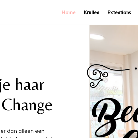
Home
Krullen
Extentions
je haar
l Change
eer dan alleen een